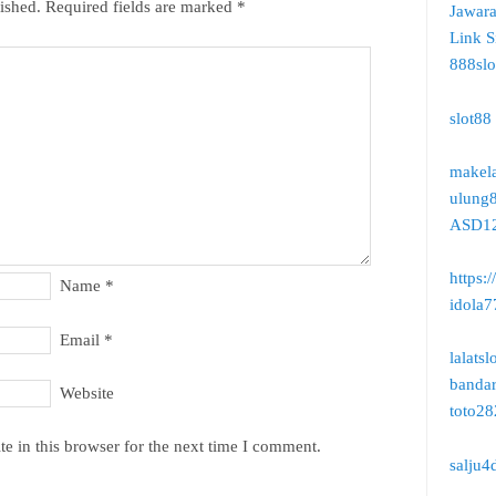
ished.
Required fields are marked
*
Jawar
Link S
888slo
slot88
makel
ulung
ASD1
https:
Name
*
idola7
Email
*
lalatsl
bandar
Website
toto28
e in this browser for the next time I comment.
salju4