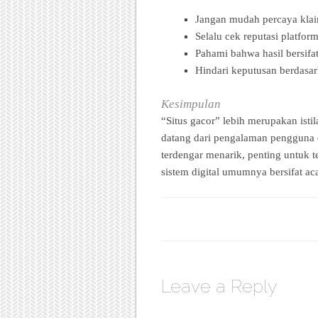
Jangan mudah percaya klai
Selalu cek reputasi platf
Pahami bahwa hasil bersifa
Hindari keputusan berdasa
Kesimpulan
“Situs gacor” lebih merupakan istil
datang dari pengalaman pengguna d
terdengar menarik, penting untuk 
sistem digital umumnya bersifat aca
Leave a Reply