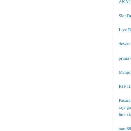
AKAI 
Slot 
Live 
dewaci
prima
Mahjon
RTP Ha
Pasara
raja g
link sl
nara6