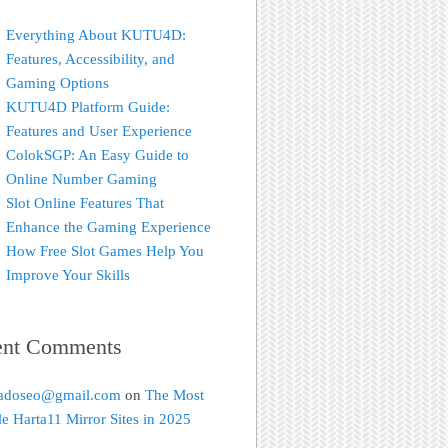
Everything About KUTU4D:
Features, Accessibility, and
Gaming Options
KUTU4D Platform Guide:
Features and User Experience
ColokSGP: An Easy Guide to
Online Number Gaming
Slot Online Features That
Enhance the Gaming Experience
How Free Slot Games Help You
Improve Your Skills
ent Comments
nadoseo@gmail.com
on
The Most
le Harta11 Mirror Sites in 2025