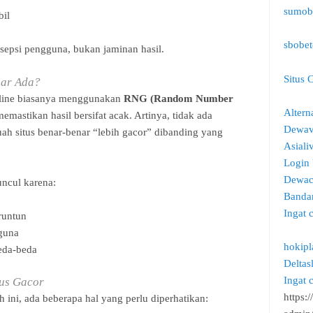
sumob
bil
sbobe
ersepsi pengguna, bukan jaminan hasil.
Situs 
nar Ada?
online biasanya menggunakan
RNG (Random Number
Altern
memastikan hasil bersifat acak. Artinya, tidak ada
Dewave
h situs benar-benar “lebih gacor” dibanding yang
Asiali
Login
Dewac
ncul karena:
Bandar
Ingat 
runtun
guna
hokip
beda-beda
Deltas
Ingat 
tus Gacor
https:/
 ini, ada beberapa hal yang perlu diperhatikan: