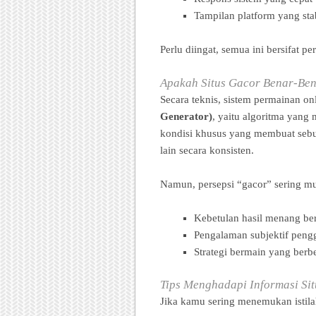
Tampilan platform yang sta
Perlu diingat, semua ini bersifat p
Apakah Situs Gacor Benar-Be
Secara teknis, sistem permainan 
Generator)
, yaitu algoritma yang 
kondisi khusus yang membuat sebua
lain secara konsisten.
Namun, persepsi “gacor” sering mu
Kebetulan hasil menang be
Pengalaman subjektif peng
Strategi bermain yang ber
Tips Menghadapi Informasi Si
Jika kamu sering menemukan istilah