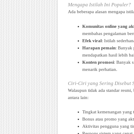
Mengapa Istilah Ini Populer?
Ada beberapa alasan mengapa istila
Komunitas online yang akt
membahas pengalaman ber
Efek viral
: Istilah sederh
Harapan pemain
: Banyak 
mendapatkan hasil lebih ba
Konten promosi
: Banyak s
menarik perhatian.
Ciri-Ciri yang Sering Disebut 
Walaupun tidak ada standar resmi, b
antara lain:
Tingkat kemenangan yang te
Bonus atau promo yang akt
Aktivitas pengguna yang ti
Respons sistem yang cepat