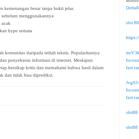
admin
Delta8
m kemenangan besar tanpa bukti jelas
orm sebelum menggunakannya
slot 8
t acak
rkan hype semata
https:
ah komunitas daripada istilah teknis. Popularitasnya
mrV3k
an penyebaran informasi di internet. Meskipun
focusi
tetap bersikap kritis dan memahami bahwa hasil dalam
fast r
k dan tidak bisa diprediksi.
JvgS3↑
focusi
fast r
slot88
slot88