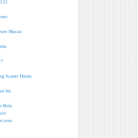
123
Demo
Draw Macau
nta
77
g Scatter Hitam
ri Ini
n Bola
acor
ot zeus
9