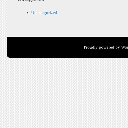
Uncategorized
Proudly powered by Wor