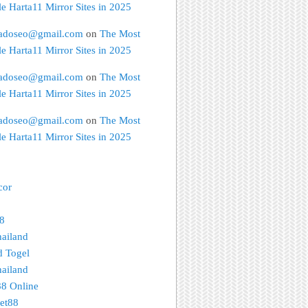
le Harta11 Mirror Sites in 2025
nadoseo@gmail.com
on
The Most
le Harta11 Mirror Sites in 2025
nadoseo@gmail.com
on
The Most
le Harta11 Mirror Sites in 2025
nadoseo@gmail.com
on
The Most
le Harta11 Mirror Sites in 2025
cor
8
hailand
d Togel
hailand
8 Online
et88