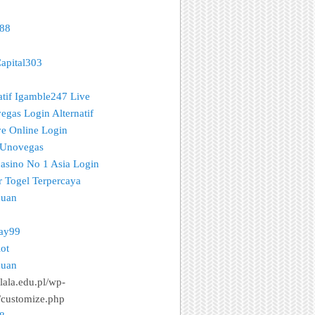
t88
Capital303
atif Igamble247 Live
gas Login Alternatif
ve Online Login
 Unovegas
asino No 1 Asia Login
 Togel Terpercaya
cuan
lay99
lot
cuan
/lala.edu.pl/wp-
/customize.php