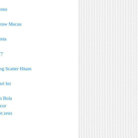
Demo
Draw Macau
nta
77
g Scatter Hitam
ri Ini
n Bola
acor
ot zeus
9