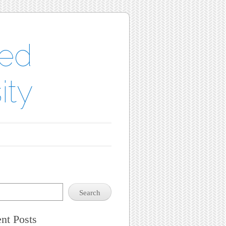
ied
ity
Search
nt Posts