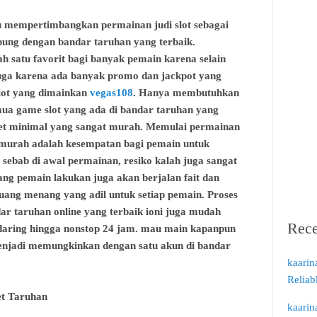
lu mempertimbangkan permainan judi slot sebagai
abung dengan bandar taruhan yang terbaik.
ah satu favorit bagi banyak pemain karena selain
 juga karena ada banyak promo dan jackpot yang
lot yang dimainkan
vegas108
. Hanya membutuhkan
mua game slot yang ada di bandar taruhan yang
 bet minimal yang sangat murah. Memulai permainan
 murah adalah kesempatan bagi pemain untuk
sebab di awal permainan, resiko kalah juga sangat
ang pemain lakukan juga akan berjalan fait dan
uang menang yang adil untuk setiap pemain. Proses
dar taruhan online yang terbaik ioni juga mudah
Rec
daring hingga nonstop 24 jam. mau main kapanpun
njadi memungkinkan dengan satu akun di bandar
kaari
Reliab
et Taruhan
kaari