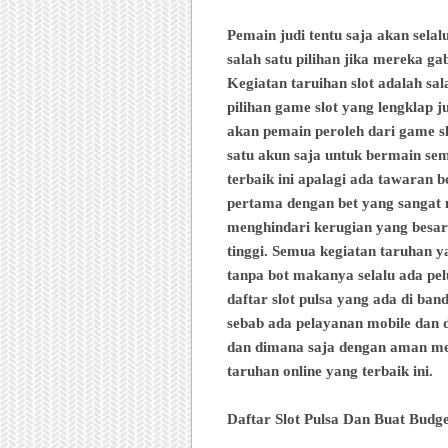
Pemain judi tentu saja akan sela
salah satu pilihan jika mereka g
Kegiatan taruihan slot adalah sal
pilihan game slot yang lengklap
akan pemain peroleh dari game s
satu akun saja untuk bermain se
terbaik ini apalagi ada tawaran
pertama dengan bet yang sangat
menghindari kerugian yang besar 
tinggi. Semua kegiatan taruhan y
tanpa bot makanya selalu ada pel
daftar slot pulsa yang ada di ban
sebab ada pelayanan mobile dan 
dan dimana saja dengan aman me
taruhan online yang terbaik ini.
Daftar Slot Pulsa Dan Buat Budg