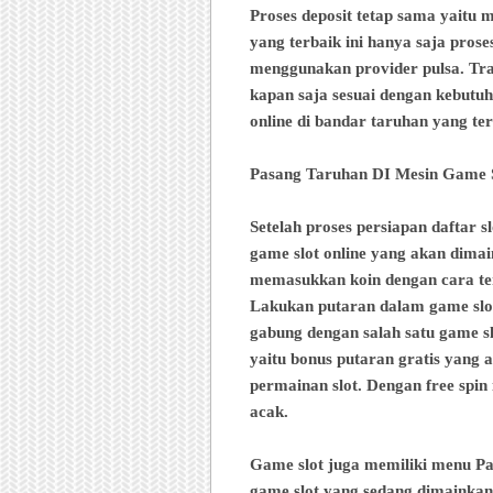
Proses deposit tetap sama yaitu 
yang terbaik ini hanya saja pro
menggunakan provider pulsa. Tran
kapan saja sesuai dengan kebutu
online di bandar taruhan yang te
Pasang Taruhan DI Mesin Game S
Setelah proses persiapan daftar s
game slot online yang akan dimai
memasukkan koin dengan cara ter
Lakukan putaran dalam game slot
gabung dengan salah satu game sl
yaitu bonus putaran gratis yang 
permainan slot. Dengan free spin
acak.
Game slot juga memiliki menu Pay
game slot yang sedang dimainkan