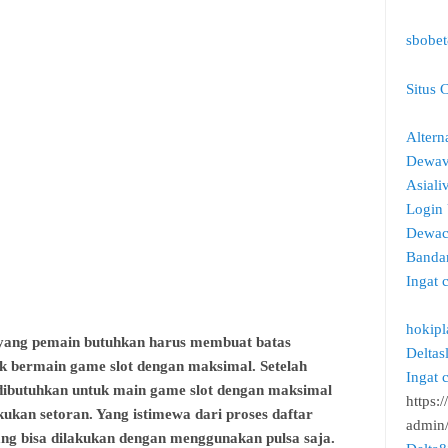
sbobe
Situs 
Altern
Dewave
Asiali
Login
Dewac
Bandar
Ingat 
hokip
yang pemain butuhkan harus membuat batas
Deltas
k bermain game slot dengan maksimal. Setelah
Ingat 
dibutuhkan untuk main game slot dengan maksimal
https:/
ukan setoran. Yang istimewa dari proses daftar
admin
 yang bisa dilakukan dengan menggunakan pulsa saja.