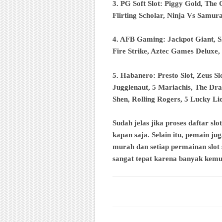
3. PG Soft Slot: Piggy Gold, The
Flirting Scholar, Ninja Vs Samura
4. AFB Gaming: Jackpot Giant, Sl
Fire Strike, Aztec Games Deluxe
5. Habanero: Presto Slot, Zeus Sl
Jugglenaut, 5 Mariachis, The Dra
Shen, Rolling Rogers, 5 Lucky L
Sudah jelas jika proses daftar sl
kapan saja. Selain itu, pemain j
murah dan setiap permainan slot s
sangat tepat karena banyak kem